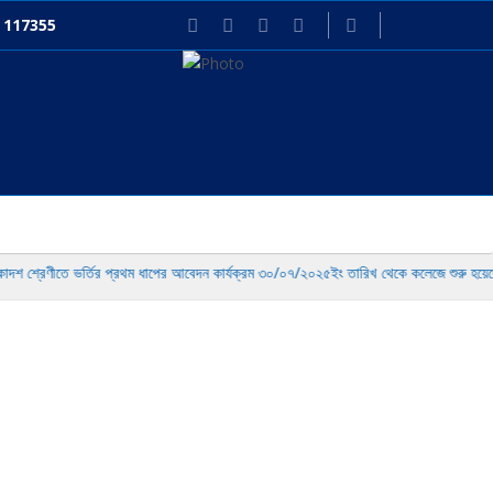
: 117355
াদশ শ্রেণীতে ভর্তির প্রথম ধাপের আবেদন কার্যক্রম ৩০/০৭/২০২৫ইং তারিখ থেকে কলেজে শুরু হয়েছে