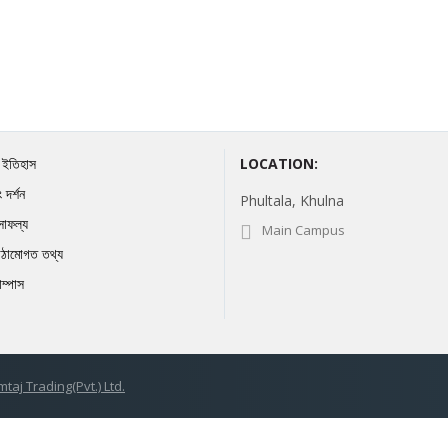
র ইতিহাস
LOCATION:
 দর্শন
Phultala, Khulna
সাফল্য
Main Campus
ঠামোগত তথ্য
যাম্পাস
taj Trading(Pvt.) Ltd.