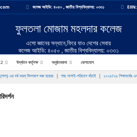
.com
কলেজ আইডি: ৪০৫০ , জাতীয় বিশ্ববিদ্যালয়: ০৩৩১
EIIN
ফুলতলা মোজাম মহলদার কলেজ
এসো জ্ঞানের সন্ধানে,ফিরে যাও দেশের সেবায়
কলেজ আইডি: ৪০৫০ , জাতীয় বিশ্ববিদ্যালয়: ০৩৩১
র 2
উর্দ্ধতন কর্তৃপক্ষ
অনুষ্ঠানমালা
যোগাযোগ
াস) ৩য় বর্ষ ফরম্ ফিলআপ শুরু হয়েছে
|
গাছ লাগাই-পরিবেশ বাঁচাই
|
২০২৫/২৬ শিক্ষাবর্ষের এক
রিদর্শন