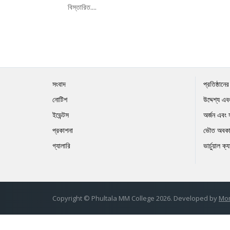
বিস্তারিত....
সংবাদ
প্রতিষ্ঠানে
নোটিশ
উদ্দেশ্য এবং
ইভেন্টস
অর্জন এবং 
প্রকাশনা
ভৌত অবকা
গ্যালারি
ভার্চুয়াল ক্
Copyright © Phultala MM College 2026. Developed by
Mom